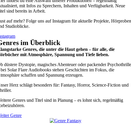
ier findest du eine Auswahl unserer Produktionen – regelmäßig
ktualisiert, mit Infos zu Sprechern, Inhalten und Verfügbarkeit. Neue
itel sind bereits in Arbeit.
ust auf mehr? Folge uns auf Instagram für aktuelle Projekte, Hörprobe
nd Studioblicke.
nstagram
Genres im Überblick
langstarke Genres, die unter die Haut gehen – für alle, die
örbücher mit Atmosphäre, Spannung und Tiefe lieben.
b düstere Dystopie, magisches Abenteuer oder packender Psychothrille
 bei Solar Flare Audiobooks stehen Geschichten im Fokus, die
tmosphäre schaffen und Spannung erzeugen.
nser Herz schlägt besonders für: Fantasy, Horror, Science-Fiction und
hriller.
eitere Genres und Titel sind in Planung – es lohnt sich, regelmäßig
orbeizuhören.
eiter Genre