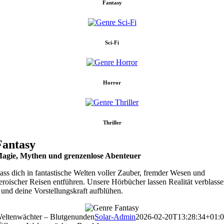
Fantasy
Sci-Fi
Horror
Thriller
Fantasy
agie, Mythen und grenzenlose Abenteuer
ass dich in fantastische Welten voller Zauber, fremder Wesen und
eroischer Reisen entführen. Unsere Hörbücher lassen Realität verblass
 und deine Vorstellungskraft aufblühen.
eltenwächter – Blutgenunden
Solar-Admin
2026-02-20T13:28:34+01: