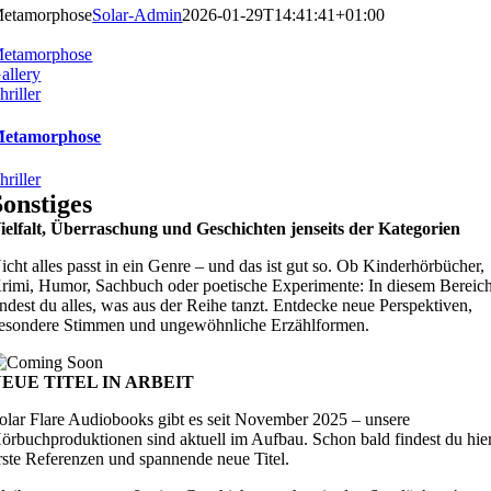
etamorphose
Solar-Admin
2026-01-29T14:41:41+01:00
etamorphose
allery
hriller
etamorphose
hriller
Sonstiges
ielfalt, Überraschung und Geschichten jenseits der Kategorien
icht alles passt in ein Genre – und das ist gut so. Ob Kinderhörbücher,
rimi, Humor, Sachbuch oder poetische Experimente: In diesem Bereic
indest du alles, was aus der Reihe tanzt. Entdecke neue Perspektiven,
esondere Stimmen und ungewöhnliche Erzählformen.
EUE TITEL IN ARBEIT
olar Flare Audiobooks gibt es seit November 2025 – unsere
örbuchproduktionen sind aktuell im Aufbau. Schon bald findest du hie
rste Referenzen und spannende neue Titel.