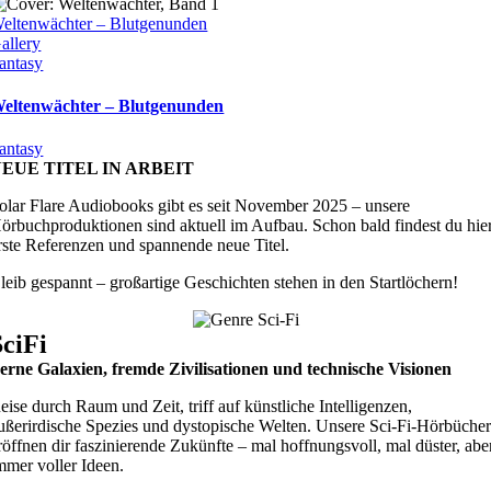
eltenwächter – Blutgenunden
allery
antasy
eltenwächter – Blutgenunden
antasy
EUE TITEL IN ARBEIT
olar Flare Audiobooks gibt es seit November 2025 – unsere
örbuchproduktionen sind aktuell im Aufbau. Schon bald findest du hie
rste Referenzen und spannende neue Titel.
leib gespannt – großartige Geschichten stehen in den Startlöchern!
SciFi
erne Galaxien, fremde Zivilisationen und technische Visionen
eise durch Raum und Zeit, triff auf künstliche Intelligenzen,
ußerirdische Spezies und dystopische Welten. Unsere Sci-Fi-Hörbüche
röffnen dir faszinierende Zukünfte – mal hoffnungsvoll, mal düster, abe
mmer voller Ideen.