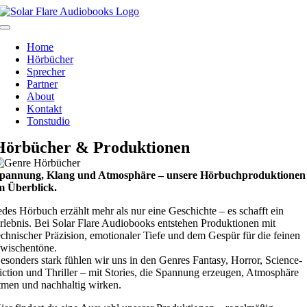
Skip
to
Toggle
content
Navigation
Home
Hörbücher
Sprecher
Partner
About
Kontakt
Tonstudio
Hörbücher & Produktionen
pannung, Klang und Atmosphäre – unsere Hörbuchproduktionen
m Überblick.
edes Hörbuch erzählt mehr als nur eine Geschichte – es schafft ein
rlebnis. Bei Solar Flare Audiobooks entstehen Produktionen mit
echnischer Präzision, emotionaler Tiefe und dem Gespür für die feinen
wischentöne.
esonders stark fühlen wir uns in den Genres Fantasy, Horror, Science-
iction und Thriller – mit Stories, die Spannung erzeugen, Atmosphäre
tmen und nachhaltig wirken.