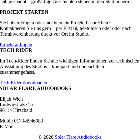
leib gespannt – großartige Geschichten stehen in den Startlöchern!
PROJEKT STARTEN
Sie haben Fragen oder möchten ein Projekt besprechen?
Kontaktieren Sie uns gern – per E-Mail, telefonisch oder oder nach
Terminvereinbarung direkt vor Ort im Studio.
Projekt anfragen
TECH-RIDER
Im Tech-Rider finden Sie alle wichtigen Informationen zur technischen
Ausstattung des Studios – kompakt und übersichtlich
zusammengefasst.
Tech Rider downloaden
SOLAR FLARE AUDIOBOOKS
Elijah Wich
Ludwigstraße 5a
96114 Hirschaid
Mobil: 0173-5946983
E-Mail:
wich@solarflare-audio.com
© 2026
Solar Flare Audiobooks