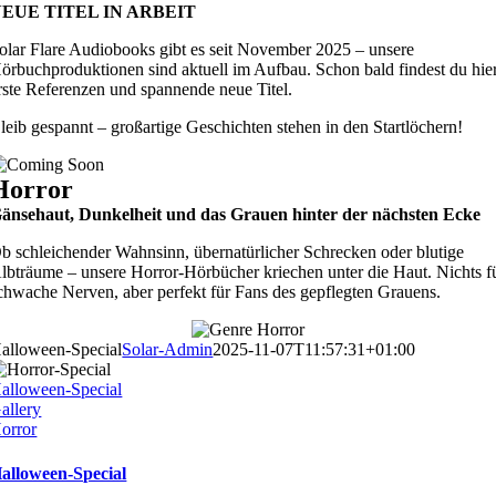
EUE TITEL IN ARBEIT
olar Flare Audiobooks gibt es seit November 2025 – unsere
örbuchproduktionen sind aktuell im Aufbau. Schon bald findest du hie
rste Referenzen und spannende neue Titel.
leib gespannt – großartige Geschichten stehen in den Startlöchern!
Horror
änsehaut, Dunkelheit und das Grauen hinter der nächsten Ecke
b schleichender Wahnsinn, übernatürlicher Schrecken oder blutige
lbträume – unsere Horror-Hörbücher kriechen unter die Haut. Nichts f
chwache Nerven, aber perfekt für Fans des gepflegten Grauens.
alloween-Special
Solar-Admin
2025-11-07T11:57:31+01:00
alloween-Special
allery
orror
alloween-Special