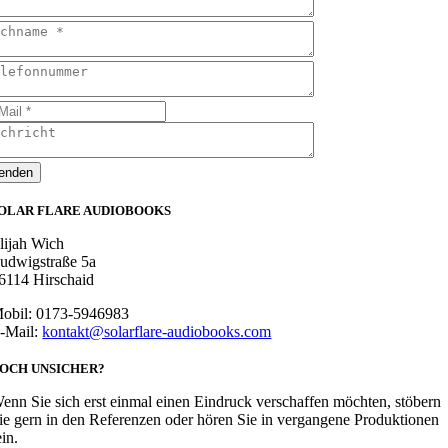
enden
OLAR FLARE AUDIOBOOKS
lijah Wich
udwigstraße 5a
6114 Hirschaid
obil: 0173-5946983
-Mail:
kontakt@solarflare-audiobooks.com
OCH UNSICHER?
enn Sie sich erst einmal einen Eindruck verschaffen möchten, stöbern
ie gern in den Referenzen oder hören Sie in vergangene Produktionen
ein.