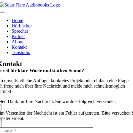
Skip
to
Toggle
content
Navigation
Home
Hörbücher
Sprecher
Partner
About
Kontakt
Tonstudio
Kontakt
ereit für klare Worte und starken Sound?
b unverbindliche Anfrage, konkretes Projekt oder einfach eine Frage –
ch freue mich über Ihre Nachricht und melde mich schnellstmöglich
urück!
elen Dank für Ihre Nachricht. Sie wurde erfolgreich versendet.
im Versenden der Nachricht ist ein Fehler aufgetreten. Bitte versuchen 
später erneut.